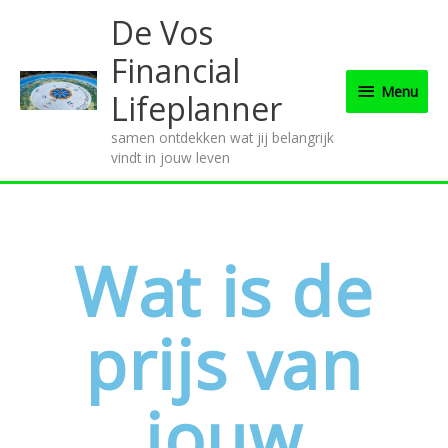
Ga
Menu
De Vos
naar
de
Financial
inhoud
Menu
Lifeplanner
samen ontdekken wat jij belangrijk
vindt in jouw leven
Wat is de
prijs van
jouw