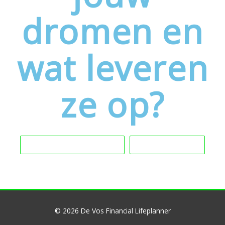
dromen en
wat leveren
ze op?
Meer informatie
Contact
© 2026
De Vos Financial Lifeplanner