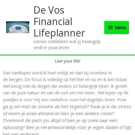
Ga
Menu
De Vos
naar
de
Financial
inhoud
Menu
Lifeplanner
samen ontdekken wat jij belangrijk
vindt in jouw leven
Live your life!
Van hardlopen word ik heel vrolijk en dan bij voorkeur in
de bergen. De focus is volledig op het hier en nu en ik ben totaal
niet bezig met de dingen die anders zo belangrijk lijken. Ik geniet
van de pure natuur en van de rust om me heen. Het lopen op de
Hoe
paadjes is voor mij een metafoor voor het dagelijks leven.
ga jij om met de situatie als het tegenzit? Raak je in de stress
of neem je even afstand en kies je een andere route?
Overkomt de pech jou altijd of ben je op zoek naar een
oplossing? Ben je verantwoordelijk voor je eigen daden of ligt
het aan anderen?