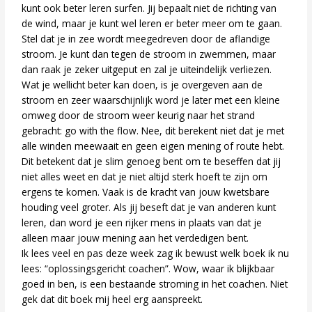
kunt ook beter leren surfen. Jij bepaalt niet de richting van
de wind, maar je kunt wel leren er beter meer om te gaan.
Stel dat je in zee wordt meegedreven door de aflandige
stroom. Je kunt dan tegen de stroom in zwemmen, maar
dan raak je zeker uitgeput en zal je uiteindelijk verliezen.
Wat je wellicht beter kan doen, is je overgeven aan de
stroom en zeer waarschijnlijk word je later met een kleine
omweg door de stroom weer keurig naar het strand
gebracht: go with the flow. Nee, dit berekent niet dat je met
alle winden meewaait en geen eigen mening of route hebt.
Dit betekent dat je slim genoeg bent om te beseffen dat jij
niet alles weet en dat je niet altijd sterk hoeft te zijn om
ergens te komen. Vaak is de kracht van jouw kwetsbare
houding veel groter. Als jij beseft dat je van anderen kunt
leren, dan word je een rijker mens in plaats van dat je
alleen maar jouw mening aan het verdedigen bent.
Ik lees veel en pas deze week zag ik bewust welk boek ik nu
lees: “oplossingsgericht coachen”. Wow, waar ik blijkbaar
goed in ben, is een bestaande stroming in het coachen. Niet
gek dat dit boek mij heel erg aanspreekt.