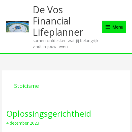
Ga
Menu
De Vos
naar
de
Financial
inhoud
Menu
Lifeplanner
samen ontdekken wat jij belangrijk
vindt in jouw leven
Stoicisme
Oplossingsgerichtheid
Oplossingsgerichtheid
4 december 2023