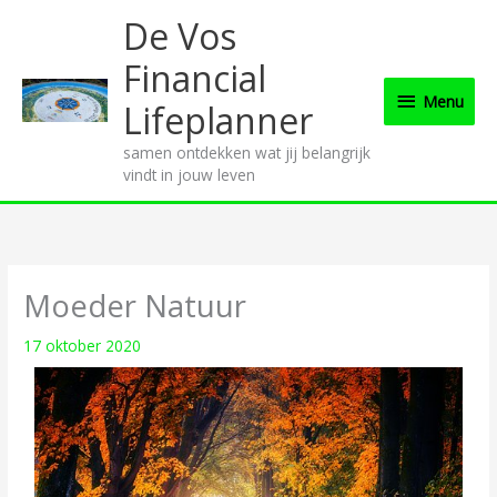
Ga
Menu
De Vos
naar
de
Financial
inhoud
Menu
Lifeplanner
samen ontdekken wat jij belangrijk
vindt in jouw leven
Moeder Natuur
17 oktober 2020